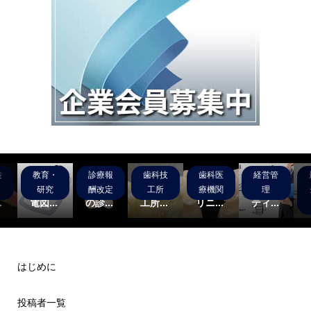
装
教育・
診療報
歯科技
歯科医
経営管
】
睡眠時
2020
テス
テスト
デジタ
グ
歯科筋
年4月
ト：技
歯科ク
ルデン
研究
酬改定
工所
療機関
理
.
電図...
の診...
工所...
リニ...
ティ...
はじめに
投稿者一覧