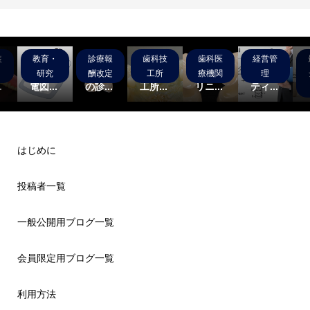
装
教育・
診療報
歯科技
歯科医
経営管
】
睡眠時
2020
テス
テスト
デジタ
グ
歯科筋
年4月
ト：技
歯科ク
ルデン
研究
酬改定
工所
療機関
理
.
電図...
の診...
工所...
リニ...
ティ...
はじめに
投稿者一覧
一般公開用ブログ一覧
会員限定用ブログ一覧
利用方法