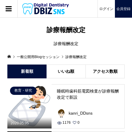
ログイン
会員登録
診療報酬改定
診療報酬改定
一般公開用Blogセッション
診療報酬改定
新着順
いいね順
アクセス数順
教育・研究
睡眠時歯科筋電図検査が診療報酬
改定で新設
kanri_DDsns
1176
0
2020.05.05