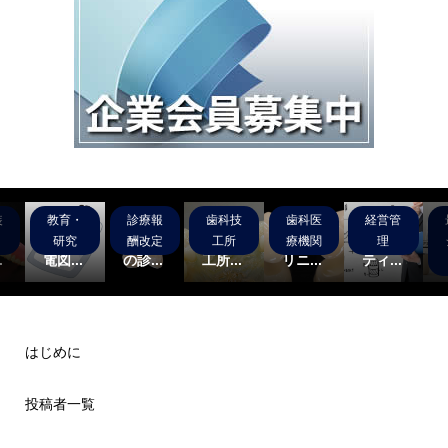
装
教育・
診療報
歯科技
歯科医
経営管
】
睡眠時
2020
テス
テスト
デジタ
グ
歯科筋
年4月
ト：技
歯科ク
ルデン
研究
酬改定
工所
療機関
理
.
電図...
の診...
工所...
リニ...
ティ...
はじめに
投稿者一覧