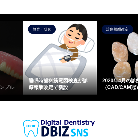
教育・研究
診療報酬改定
睡眠時歯科筋電図検査が診
2020年4月の
ンプル
療報酬改定で新設
（CAD/CAM