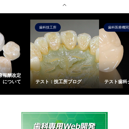
歯科技工所
歯科医療機関
診療報酬改定
冠）について
テスト：技工所ブログ
テスト歯科