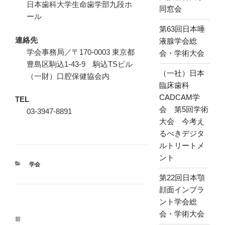
日本歯科大学生命歯学部九段ホ
同窓会
ール
第63回日本唾
連絡先
液腺学会総
学会事務局／〒170‐0003 東京都
会・学術大会
豊島区駒込1‐43‐9 駒込TSビル
（一社）日本
（一財）口腔保健協会内
臨床歯科
CADCAM学
TEL
会 第5回学術
03-3947-8891
大会 今考え
るべきデジタ
ルトリートメ
ント
カ
学会
テ
第22回日本顎
ゴ
顔面インプラ
リ
ー
ント学会総
投
会・学術大会
前
前