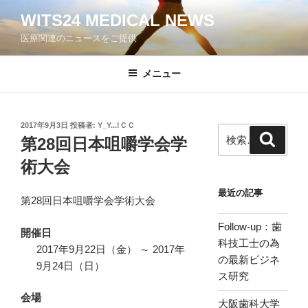
コ
WITS24 MEDICAL NEWS
ン
医療関連のニュースをご提供
テ
ン
ツ
メニュー
へ
ス
キ
投
2017年9月3日
投稿者:
Y_Y...!ＣＣ
検
検
稿
ッ
第28回日本咀嚼学会学
索
索:
日:
プ
術大会
最近の記事
第28回日本咀嚼学会学術大会
Follow-up：歯
開催日
科技工士の為
2017年9月22日（金） ～ 2017年
の最新ビジネ
9月24日（日）
ス研究
会場
大阪歯科大学