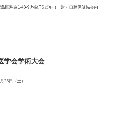
都豊島区駒込1‐43‐9 駒込TSビル（一財）口腔保健協会内
医学会学術大会
年6月23日（土）