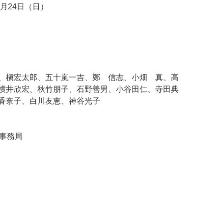
年6月24日（日）
、槇宏太郎、五十嵐一吉、鄭 信志、小畑 真、高
横井欣宏、秋竹朋子、石野善男、小谷田仁、寺田典
香奈子、白川友恵、神谷光子
会事務局