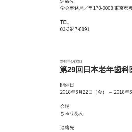
連絡先
学会事務局／〒170‐0003 東京
TEL
03-3947-8891
投
2018年6月22日
稿
第29回日本老年歯科
日:
開催日
2018年6月22日（金） ～ 2018
会場
きゅりあん
連絡先