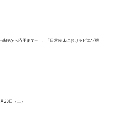
─基礎から応用まで─」、「日常臨床におけるピエゾ機
年6月23日（土）