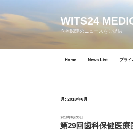
コ
ン
テ
WITS24 MEDI
ン
医療関連のニュースをご提供
ツ
へ
ス
キ
Home
News List
プライ
ッ
プ
月:
2018年6月
投
2018年6月30日
稿
第29回歯科保健医療
日: