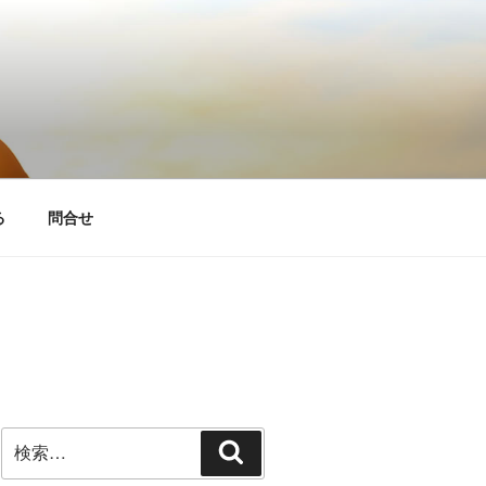
る
問合せ
検
検
索:
索