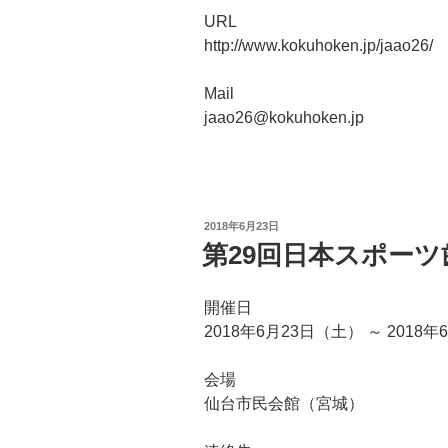
URL
http://www.kokuhoken.jp/jaao26/
Mail
jaao26@kokuhoken.jp
投
2018年6月23日
稿
第29回日本スポー
日:
開催日
2018年6月23日（土） ～ 2018
会場
仙台市民会館（宮城）