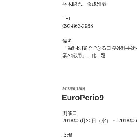
平木昭光、金成雅彦
TEL
092-863-2966
備考
「歯科医院でできる口腔外科手術
器の応用」、他1 題
投
2018年6月20日
稿
EuroPerio9
日:
開催日
2018年6月20日（水） ～ 2018
会場