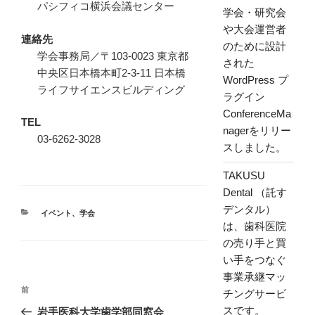
パシフィコ横浜会議センター
学会・研究会
や大会運営者
連絡先
のために設計
学会事務局／〒103‐0023 東京都
された
中央区日本橋本町2‐3‐11 日本橋
WordPress プ
ライフサイエンスビルディング
ラグイン
ConferenceMa
TEL
nagerをリリー
03‐6262‐3028
スしました。
TAKUSU
Dental （託す
デンタル）
カ
イベント
、
学会
は、歯科医院
テ
ゴ
の売り手と買
リ
い手をつなぐ
ー
事業承継マッ
投
前
前
チングサービ
稿
の
スです。
岩手医科大学歯学部同窓会