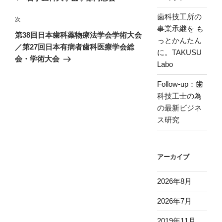
ナ
投
歯科技工所の
ビ
稿
次
次
事業承継を も
ゲ
の
第38回日本歯科薬物療法学会学術大会
っとかんたん
投
ー
／第27回日本有病者歯科医療学会総
に。TAKUSU
稿
シ
会・学術大会
Labo
ョ
Follow-up：歯
ン
科技工士の為
の最新ビジネ
ス研究
アーカイブ
2026年8月
2026年7月
2019年11月