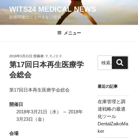
コ
WITS24 MEDICAL NEWS
ン
医療関連のニュースをご提供
テ
ン
ツ
メニュー
へ
ス
キ
投
2018年3月21日
投稿者:
Y_Y...!ＣＣ
検
検
稿
ッ
第17回日本再生医療学
索
索:
日:
プ
会総会
最近の記事
第17回日本再生医療学会総会
在庫管理と調
開催日
達戦略の最適
2018年3月21日（水） ～ 2018年
化ツール
3月23日（金）
DentalZaikoMa
ker
会場