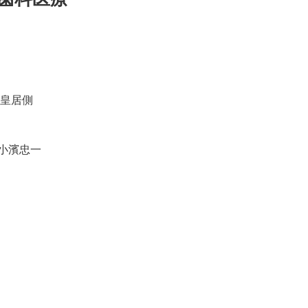
 皇居側
小濱忠一