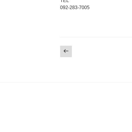
TEL
092-283-7005
投
前
の
稿
ペ
の
ー
ジ
ペ
ー
ジ
送
り