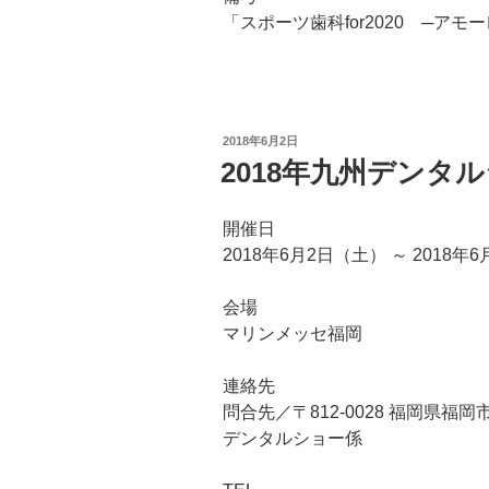
「スポーツ歯科for2020 ─アモーレ 
投
2018年6月2日
稿
2018年九州デンタ
日:
開催日
2018年6月2日（土） ～ 2018年
会場
マリンメッセ福岡
連絡先
問合先／〒812-0028 福岡県福岡
デンタルショー係