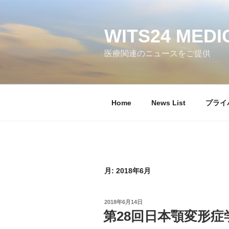
コ
ン
テ
WITS24 MEDI
ン
医療関連のニュースをご提供
ツ
へ
ス
キ
Home
News List
プライ
ッ
プ
月:
2018年6月
投
2018年6月14日
稿
第28回日本顎変形
日: