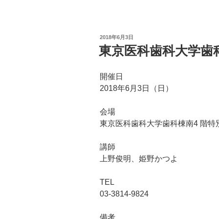
投
2018年6月3日
稿
東京医科歯科大学歯
日:
開催日
2018年6月3日（日）
会場
東京医科歯科大学歯科棟南4 階特
講師
上野俊明、姫野かつよ
TEL
03-3814-9824
備考