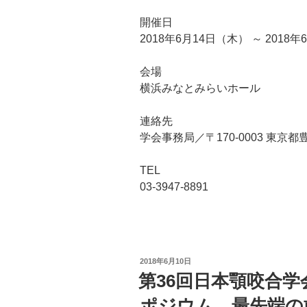
開催日
2018年6月14日（木） ～ 2018
会場
横浜みなとみらいホール
連絡先
学会事務局／〒170‐0003 東京都
TEL
03‐3947‐8891
投
2018年6月10日
稿
第36回日本顎咬合
日:
ポジウム 最先端の