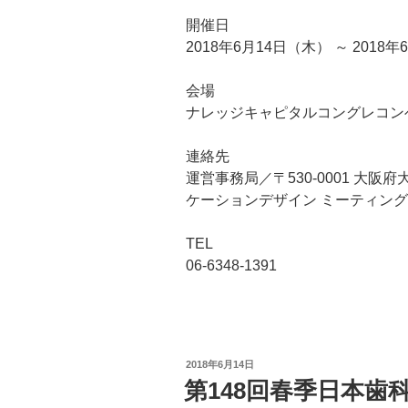
開催日
2018年6月14日（木） ～ 2018
会場
ナレッジキャピタルコングレコン
連絡先
運営事務局／〒530-0001 大阪府
ケーションデザイン ミーティン
TEL
06-6348-1391
投
2018年6月14日
稿
第148回春季日本歯
日: