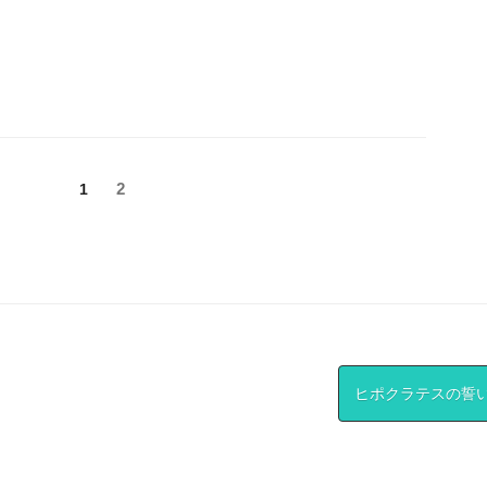
固
固
2
1
定
定
ペ
ペ
ー
ー
ジ
ジ
ヒポクラテスの誓い