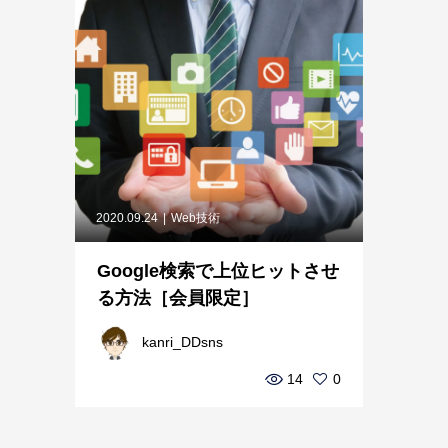
2020.09.24
Web技術
Google検索で上位ヒットさせ
る方法［会員限定］
kanri_DDsns
14
0