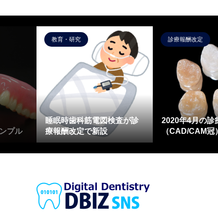
教育・研究
診療報酬改定
睡眠時歯科筋電図検査が診
2020年4月の
ンプル
療報酬改定で新設
（CAD/CAM